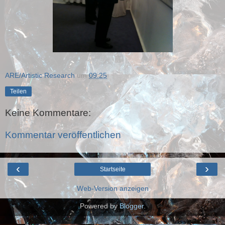
ARE/Artistic Research
um
09:25
Teilen
Keine Kommentare:
Kommentar veröffentlichen
‹
›
Startseite
Web-Version anzeigen
Powered by
Blogger
.