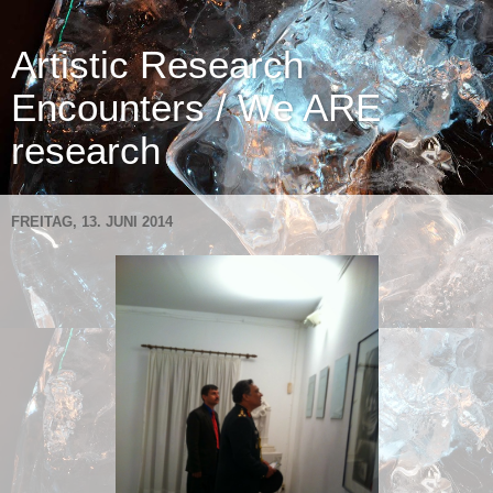
Artistic Research
Encounters / We ARE
research
FREITAG, 13. JUNI 2014